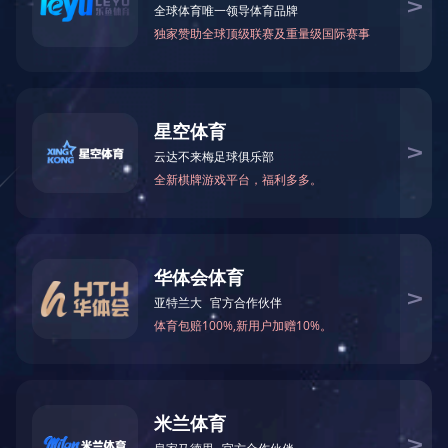
2017.04.04
2017欧洲涂料展开云app登录入口汽车级珠光材料备受瞩目
2017年4月4日，第十四届欧洲涂料展（ECS 2017）在德国纽伦
堡会展中心正式启幕，展会吸引了来自全球一百多个国家的上千
家优质参展商及数万名专业观众前来参展观展。开云app登录入
口（展台号：Hall 1-332）展示了迎合汽车涂料行业需求的最新
系...
Home
Prev
···
4
5
6
7
8
Next
End