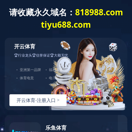
开云app登录入口亮相5·18 | 对话全球 ·
共谋发展
2023.05.18
分享到：