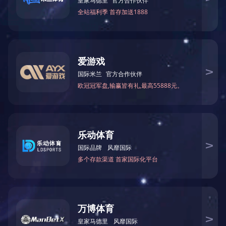
今年恰逢“一带一路”倡议提出十周年，作为国家这一“高水平开放”政策
的受惠者，开云app登录入口这十年间深刻认识到“互利合作与发展共
赢”的重要意义，积极参与全球各项经贸交流活动，深入分享交流行业
顶尖技术和产品，逐渐培育出从“产品出海”向“品牌出海”发展的全新企
业面貌，先后获得“国家火炬重点高新技术企业”、“省级企业技术中
心”、“福建省政府质量奖提名奖”、 全球ECOVADIS企业社会责任成就
银奖、国家级专精特新“小巨人”企业、福建省“产业领军团队”等荣誉称
号。