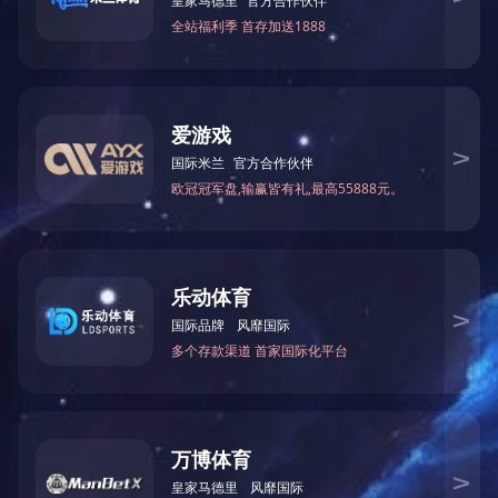
质量管理体系认证证书
返回列表
开云app登录入口实时股价
沪港通标开云app登录入口 603826.SH