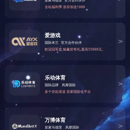
开云app登录入口实时股价
沪港通标开云app登录入口 603826.SH
客户服务热线
4001-603826
版权声明
网站地图
友情链接
COPYRIGHT © 开云app登录入口 版权所有
闽ICP备2022010255
号-1
公安备案号35018102000672
华体会官方网
|
大发在线登录官网
|
MK.COM
|
华体会平台
|
安博站官网
登录入口
|
HTH.COM-华体会（中国）
|
乐鱼官方注册
|
华体会官方网页